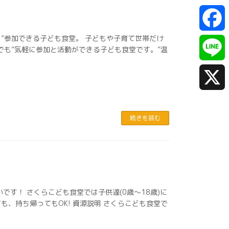
も”参加できる子ども食堂。 子どもや子育て世帯だけ
F
でも”気軽に参加と活動ができる子ども食堂です。”温
a
L
c
i
X
続きを読む
e
n
b
e
o
です！ さくらこども食堂では子供達(0歳～18歳)に
o
、持ち帰ってもOK! 資源説明 さくらこども食堂で
k