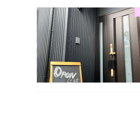
投
稿
の