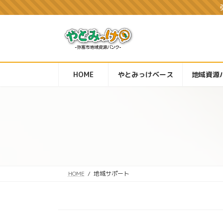
コ
ナ
ン
ビ
テ
ゲ
ン
ー
ツ
シ
へ
ョ
ス
ン
HOME
やとみっけベース
地域資源
キ
に
ッ
移
プ
動
HOME
地域サポート