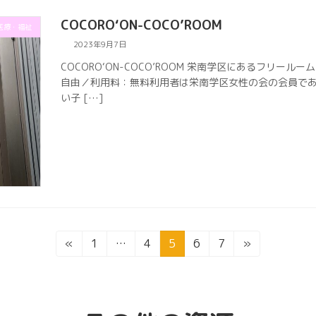
COCORO‘ON-COCO’ROOM
医療・福祉
2023年9月7日
COCORO‘ON-COCO’ROOM 栄南学区にあるフリー
自由／利用料：無料利用者は栄南学区女性の会の会員である
い子 […]
固
固
固
固
固
«
1
…
4
5
6
7
»
定
定
定
定
定
ペ
ペ
ペ
ペ
ペ
ー
ー
ー
ー
ー
ジ
ジ
ジ
ジ
ジ