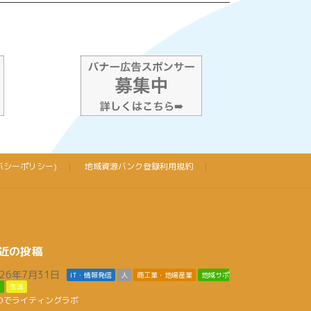
バシーポリシー)
地域資源バンク登録利用規約
近の投稿
026年7月31日
IT・情報発信
人
商工業・地場産業
地域サポ
ト
生活
のでライティングラボ