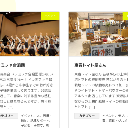
イベント
レミファ合唱団
東春トマト屋さん
演奏会 ドレミファ合唱団 歌いたい
東春トマト屋さん 昔ながらの土耕
もたち集まれー！ ドレミファ合唱
培トマトの移動販売 昔ながらの土
は、4歳から中学生までの歌が好き
栽培トマトの移動販売ドライ加工
子様を募集しております。合唱活
ドライトマト・トマトパウダーの
通して、音楽に対する豊かな感性
マルシェ出店もしています 資源説明
むことはもちろんですが、異年齢
ながらの土耕作栽培トマトの移動
間と […]
とトマト […]
カテゴリー
イベント
、
人
、
医療・
カテゴリー
イベント
、
モノ
、
福祉
、
地域サポート
、
業
、
飲食・グルメ
子ども・子育て
、
教