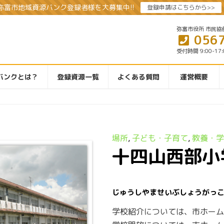
弥富市地域資源バンク登録者様を大募集中!!
登録申請はこちらから>>
弥富市役所 市民協
056
受付時間 9:00-17
バンクとは？
登録資源一覧
よくある質問
運営概要
場所
, 
子ども・子育て
, 
教養・学
十四山西部小
じゅうしやませいぶしょうがっ
学校紹介については、市ホーム