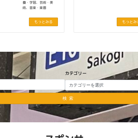
養・学習
、
芸術・美
術
、
音楽・楽器
もっとみる
もっとみ
カテゴリー
検索