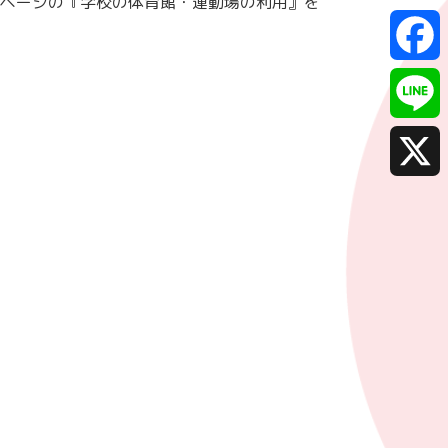
ページの『学校の体育館・運動場の利用』を
F
a
L
c
i
X
e
n
b
e
o
o
k