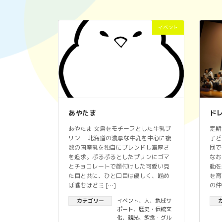
イベント
あやたま
ド
あやたま 文鳥をモチーフとした牛乳プ
定期
リン 北海道の濃厚な牛乳を中心に複
子ど
数の国産乳を独自にブレンドし濃厚さ
団で
を追求。ぷるぷるとしたプリンにゴマ
なお
とチョコレートで顔付けした可愛い見
動を
た目と共に、ひと口目は優しく、噛め
を育
ば噛むほどミ […]
の仲
カテゴリー
イベント
、
人
、
地域サ
ポート
、
歴史・伝統文
化
、
観光
、
飲食・グル