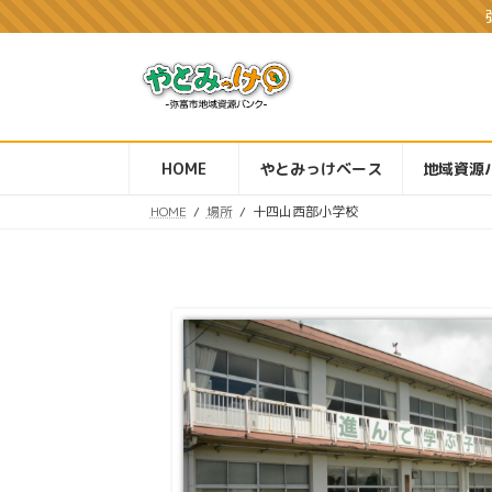
コ
ナ
ン
ビ
テ
ゲ
ン
ー
ツ
シ
へ
ョ
ス
ン
HOME
やとみっけベース
地域資源
キ
に
ッ
移
HOME
場所
十四山西部小学校
プ
動