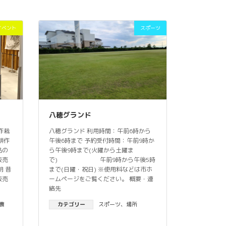
イベント
スポーツ
八穂グランド
作栽
八穂グランド 利用時間：午前6時から
耕作
午後6時まで 予約受付時間：午前9時か
品の
ら午後9時まで(火曜から土曜ま
販売
で) 午前9時から午後5時
 昔
まで(日曜・祝日) ※使用料などは市ホ
販売
ームページをご覧ください。 概要・連
絡先
農
カテゴリー
スポーツ
、
場所