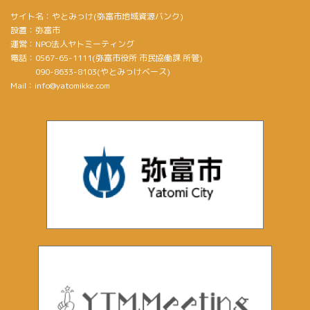
サイト名：やとみっけ(弥富市地域資源バンク)
設置：弥富市
運営：NPO法人ヤトミーティング
電話：0567-65-1111(弥富市役所 市民協働課 所管)
090-8633-8103(やとみっけベース)
Mail：info@yatomikke.com