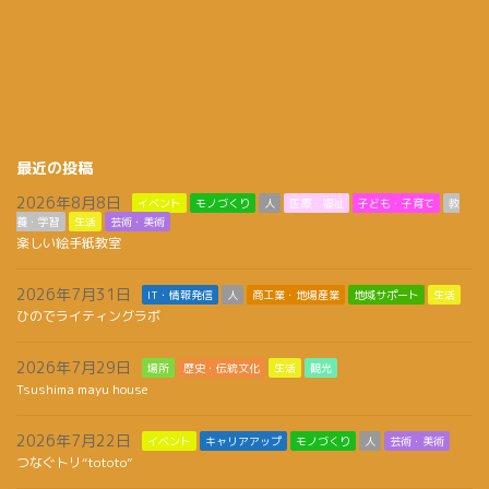
最近の投稿
2026年8月8日
イベント
モノづくり
人
医療・福祉
子ども・子育て
教
養・学習
生活
芸術・美術
楽しい絵手紙教室
2026年7月31日
IT・情報発信
人
商工業・地場産業
地域サポート
生活
ひのでライティングラボ
2026年7月29日
場所
歴史・伝統文化
生活
観光
Tsushima mayu house
2026年7月22日
イベント
キャリアアップ
モノづくり
人
芸術・美術
つなぐトリ“tototo”